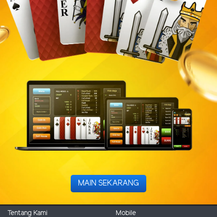
MAIN SEKARANG
Tentang Kami
Mobile