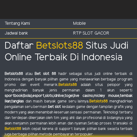
Tentang Kami
Mobile
Jadwal bank
RTP SLOT GACOR
Daftar
Betslots88
Situs Judi
Online Terbaik Di Indonesia
Betslots88
atau
Bet slot 88
hadir sebagai situs judi online terbaik di
Indonesia dengan banyak pilihan game yang menawarkan berbagai program
promo dan event menarik.
Betslots88
adalah situs pelopor yang
menghadirkan banyak jenis permainan dalam 1 akun seperti
sportbook(bola),esport,slots,idnlive,togel,live casino,mickey mouse,tembak
ikan,tangkas
dan masih banyak game seru lainnya.
Betslots88
menghadirkan
pengalaman seru bermain
bet slot
kedalam game dengan tampilan grafik yang
modern yang akan menambah keseruan sensasi permainan. Teknologi terbaru
dan terdepan dikerjakan oleh tim yang ahli dan profesional di bidangnya yang
akan menjamin permainan lebih aman dan nyaman.Setiap proses transaksi di
Betslot88
lebih cepat karena di support banyak pilihan bank swasta terbaik
juga berbagai pilihan metode pembayaran terpopuler.