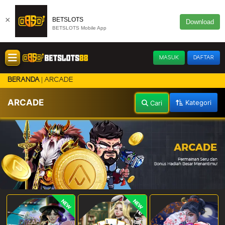
×
BETSLOTS
Download
BETSLOTS Mobile App
MASUK
DAFTAR
ARCADE
BERANDA
ARCADE
Kategori
Cari
NEW
NEW