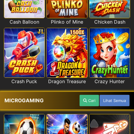
Cash Balloon
Plinko of Mine
Chicken Dash
Crash Puck
Dragon Treasure
Crazy Hunter
MICROGAMING
Cari
Lihat Semua