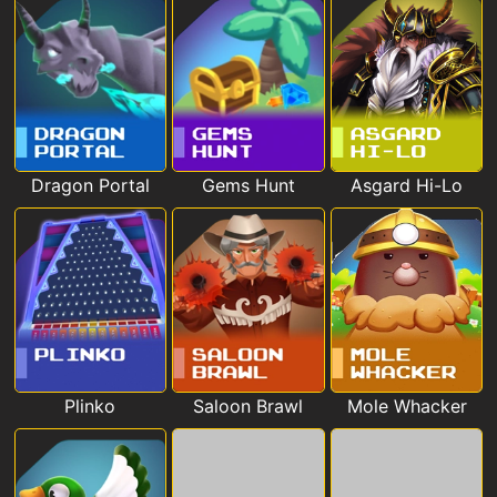
Dragon Portal
Gems Hunt
Asgard Hi-Lo
Plinko
Saloon Brawl
Mole Whacker