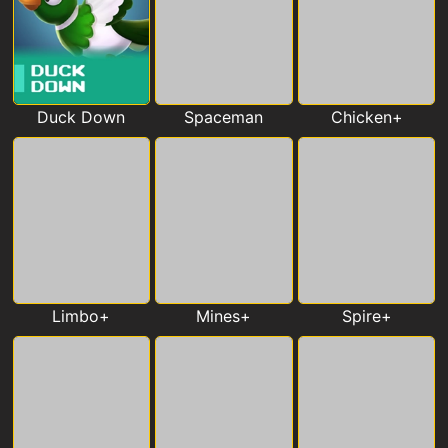
Duck Down
Spaceman
Chicken+
Limbo+
Mines+
Spire+